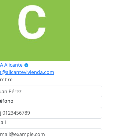
A Alicante
a@alicantevivienda.com
mbre
léfono
ail