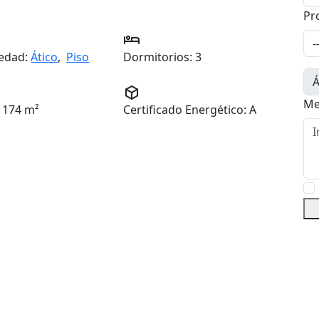
Pr
edad:
Ático
,
Piso
Dormitorios:
3
Me
174 m²
Certificado Energético:
A