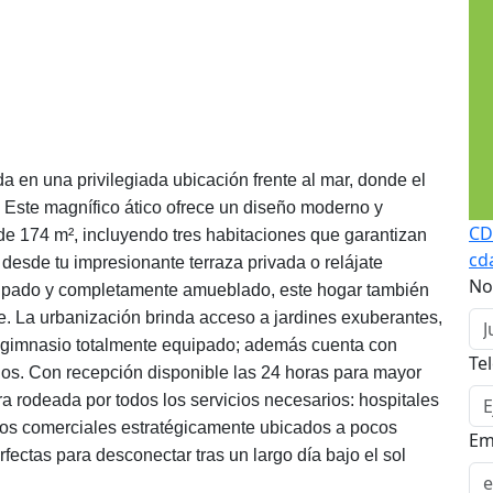
da en una privilegiada ubicación frente al mar, donde el
. Este magnífico ático ofrece un diseño moderno y
CD
de 174 m², incluyendo tres habitaciones que garantizan
cd
l desde tu impresionante terraza privada o relájate
No
quipado y completamente amueblado, este hogar también
te. La urbanización brinda acceso a jardines exuberantes,
 y gimnasio totalmente equipado; además cuenta con
Te
ños. Con recepción disponible las 24 horas para mayor
ra rodeada por todos los servicios necesarios: hospitales
tros comerciales estratégicamente ubicados a pocos
Em
ectas para desconectar tras un largo día bajo el sol