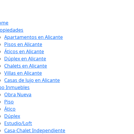
ome
opiedades
Apartamentos en Alicante
Pisos en Alicante
Áticos en Alicante
Dúplex en Alicante
Chalets en Alicante
Villas en Alicante
Casas de lujo en Alicante
po Inmuebles
Obra Nueva
Piso
Ático
Dúplex
Estudio/Loft
Casa-Chalet Independiente