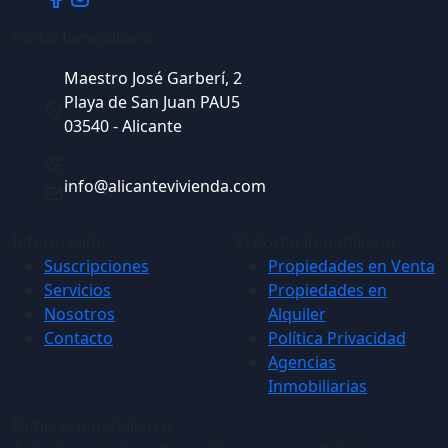
Portal Inmobiliario
Maestro José Garberí, 2
Playa de San Juan PAU5
03540 - Alicante
info@alicantevivienda.com
Información
El Portal Inmobiliario
Suscripciones
Propiedades en Venta
Servicios
Propiedades en
Nosotros
Alquiler
Contacto
Política Privacidad
Agencias
Inmobiliarias
Noticias inmobiliarias