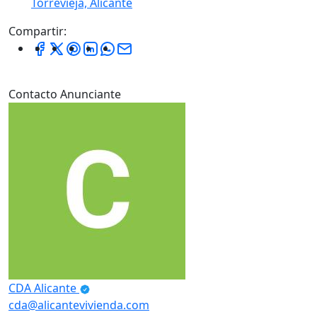
Torrevieja, Alicante
Compartir:
Contacto Anunciante
CDA Alicante
cda@alicantevivienda.com