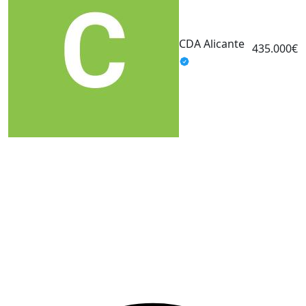
C
V
CDA Alicante
P
435.000€