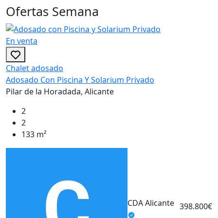
Ofertas Semana
En venta
Chalet adosado
Adosado Con Piscina Y Solarium Privado
Pilar de la Horadada, Alicante
2
2
133 m²
E
C
E
CDA Alicante
S
398.800€