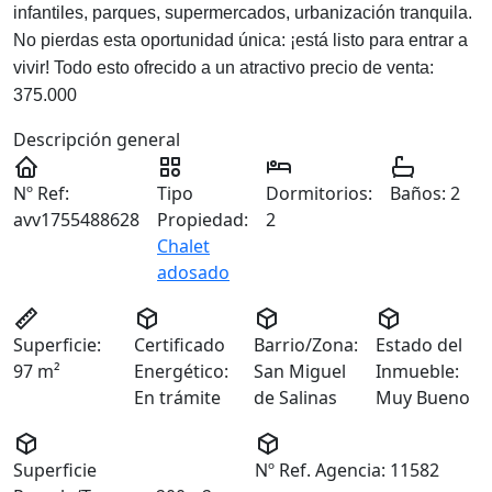
infantiles, parques, supermercados, urbanización tranquila.
No pierdas esta oportunidad única: ¡está listo para entrar a
vivir! Todo esto ofrecido a un atractivo precio de venta:
375.000
Descripción general
Nº Ref:
Tipo
Dormitorios:
Baños:
2
avv1755488628
Propiedad:
2
Chalet
adosado
Superficie:
Certificado
Barrio/Zona:
Estado del
97 m²
Energético:
San Miguel
Inmueble:
En trámite
de Salinas
Muy Bueno
Superficie
Nº Ref. Agencia:
11582