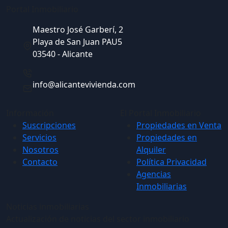
Portal Inmobiliario
Maestro José Garberí, 2
Playa de San Juan PAU5
03540 - Alicante
info@alicantevivienda.com
Información
El Portal Inmobiliario
Suscripciones
Propiedades en Venta
Servicios
Propiedades en
Nosotros
Alquiler
Contacto
Política Privacidad
Agencias
Inmobiliarias
Noticias inmobiliarias
Actualización de noticias del sector inmobiliario