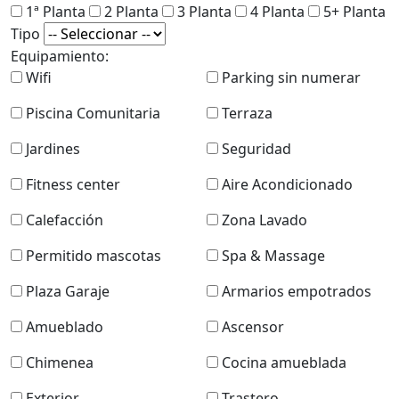
1ª Planta
2 Planta
3 Planta
4 Planta
5+ Planta
Tipo
Equipamiento:
Wifi
Parking sin numerar
Piscina Comunitaria
Terraza
Jardines
Seguridad
Fitness center
Aire Acondicionado
Calefacción
Zona Lavado
Permitido mascotas
Spa & Massage
Plaza Garaje
Armarios empotrados
Amueblado
Ascensor
Chimenea
Cocina amueblada
Exterior
Trastero