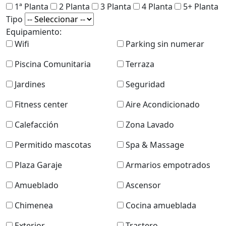
1ª Planta
2 Planta
3 Planta
4 Planta
5+ Planta
Tipo
Equipamiento:
Wifi
Parking sin numerar
Piscina Comunitaria
Terraza
Jardines
Seguridad
Fitness center
Aire Acondicionado
Calefacción
Zona Lavado
Permitido mascotas
Spa & Massage
Plaza Garaje
Armarios empotrados
Amueblado
Ascensor
Chimenea
Cocina amueblada
Exterior
Trastero