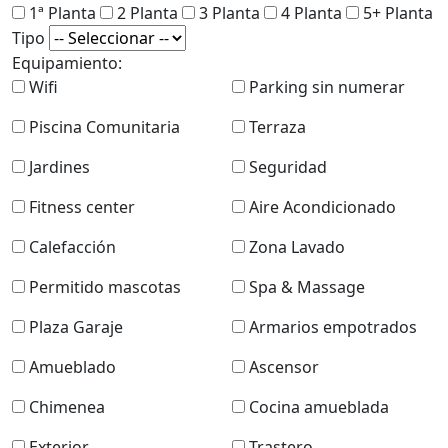
1ª Planta
2 Planta
3 Planta
4 Planta
5+ Planta
Tipo
Equipamiento:
Wifi
Parking sin numerar
Piscina Comunitaria
Terraza
Jardines
Seguridad
Fitness center
Aire Acondicionado
Calefacción
Zona Lavado
Permitido mascotas
Spa & Massage
Plaza Garaje
Armarios empotrados
Amueblado
Ascensor
Chimenea
Cocina amueblada
Exterior
Trastero