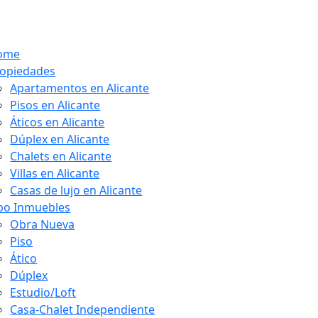
ome
opiedades
Apartamentos en Alicante
Pisos en Alicante
Áticos en Alicante
Dúplex en Alicante
Chalets en Alicante
Villas en Alicante
Casas de lujo en Alicante
po Inmuebles
Obra Nueva
Piso
Ático
Dúplex
Estudio/Loft
Casa-Chalet Independiente