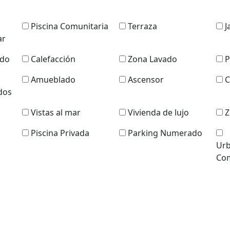
Piscina Comunitaria
Terraza
J
ar
ado
Calefacción
Zona Lavado
P
Amueblado
Ascensor
C
dos
Vistas al mar
Vivienda de lujo
Z
Piscina Privada
Parking Numerado
Urb
Com