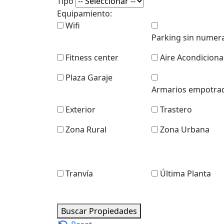
Tipo
Equipamiento:
Wifi
Parking sin numer
Fitness center
Aire Acondicion
Plaza Garaje
Armarios empotra
Exterior
Trastero
Zona Rural
Zona Urbana
Tranvía
Última Planta
Buscar Propiedades