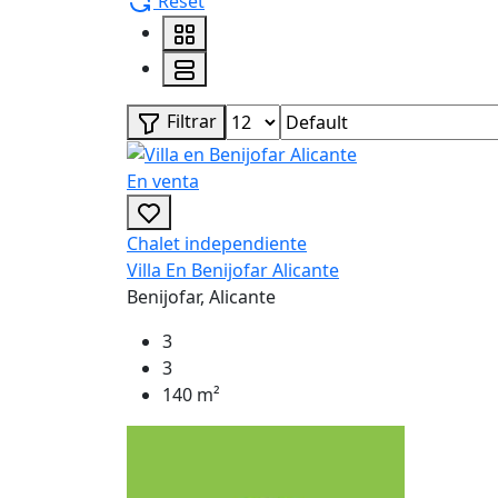
Reset
Filtrar
En venta
Chalet independiente
Villa En Benijofar Alicante
Benijofar, Alicante
3
3
140 m²