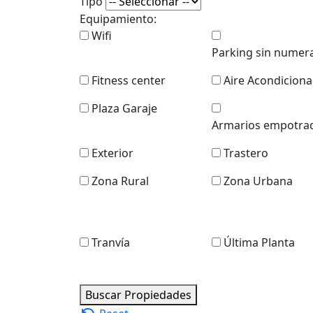
Tipo
Equipamiento:
Wifi
Parking sin numer
Fitness center
Aire Acondicion
Plaza Garaje
Armarios empotra
Exterior
Trastero
Zona Rural
Zona Urbana
Tranvía
Última Planta
Buscar Propiedades