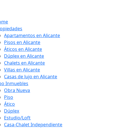
ome
opiedades
Apartamentos en Alicante
Pisos en Alicante
Áticos en Alicante
Dúplex en Alicante
Chalets en Alicante
Villas en Alicante
Casas de lujo en Alicante
po Inmuebles
Obra Nueva
Piso
Ático
Dúplex
Estudio/Loft
Casa-Chalet Independiente