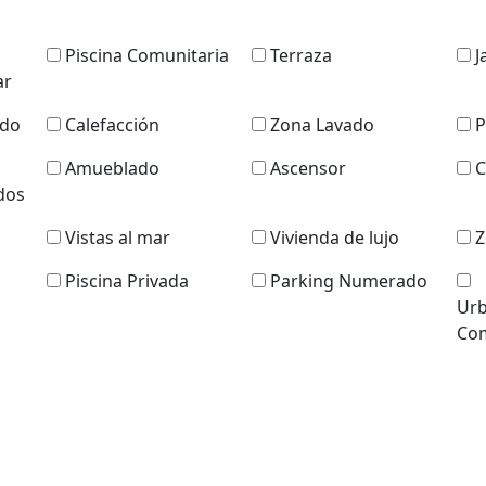
Piscina Comunitaria
Terraza
J
ar
ado
Calefacción
Zona Lavado
P
Amueblado
Ascensor
C
dos
Vistas al mar
Vivienda de lujo
Z
Piscina Privada
Parking Numerado
Urb
Com