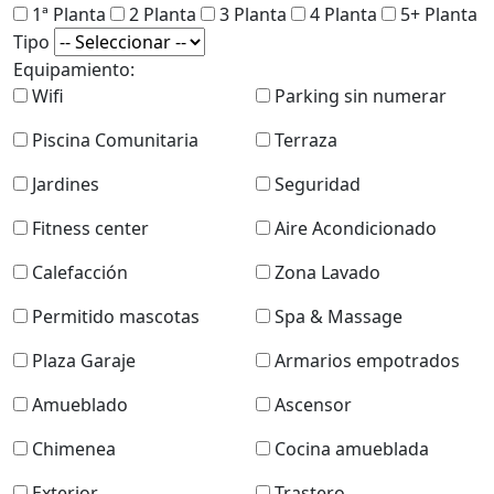
1ª Planta
2 Planta
3 Planta
4 Planta
5+ Planta
Tipo
Equipamiento:
Wifi
Parking sin numerar
Piscina Comunitaria
Terraza
Jardines
Seguridad
Fitness center
Aire Acondicionado
Calefacción
Zona Lavado
Permitido mascotas
Spa & Massage
Plaza Garaje
Armarios empotrados
Amueblado
Ascensor
Chimenea
Cocina amueblada
Exterior
Trastero