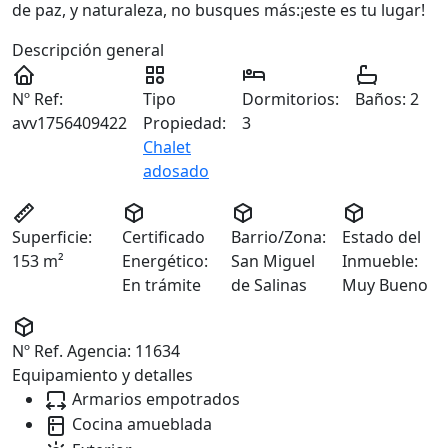
de paz, y naturaleza, no busques más:¡este es tu lugar!
Descripción general
Nº Ref:
Tipo
Dormitorios:
Baños:
2
avv1756409422
Propiedad:
3
Chalet
adosado
Superficie:
Certificado
Barrio/Zona:
Estado del
153 m²
Energético:
San Miguel
Inmueble:
En trámite
de Salinas
Muy Bueno
Nº Ref. Agencia:
11634
Equipamiento y detalles
Armarios empotrados
Cocina amueblada