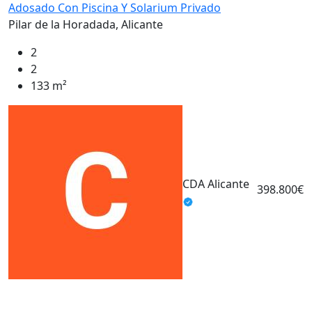
Adosado Con Piscina Y Solarium Privado
Pilar de la Horadada, Alicante
2
2
133 m²
E
C
E
CDA Alicante
S
398.800€